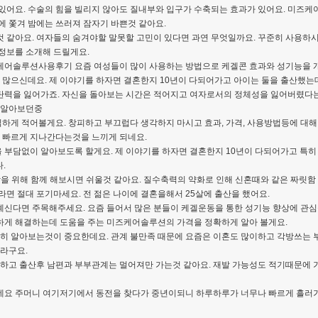
 있어요. 수술의 힘을 빌리지 않아도 질내부와 입구가 수축되는 효과가 있어요. 미즈
에 쫓겨 밤에는 쓰러져 잠자기 바쁜것 같아요.
 같아요. 여자들의 숨겨야할 말못할 고민이 있다면 과연 무엇일까요. 꾸준히 사용하시면
정보를 소개해 드릴게요.
케어솔루션사용후기 요즘 여성들이 많이 사용하는 방법으로 케겔콘 효과와 성기능을 개
이 많으신데요. 제 이야기를 하자면 결혼한지 10년이 다되어가고 아이는 둘을 출산했는
탄력을 잃어가죠. 자신을 돌아보는 시간은 적어지고 여자로서의 정체성을 잃어버렸다는
것 알아보던중
하게 적어볼게요. 창피하고 부끄럽다 생각하지 마시고 효과, 가격, 사용방법등에 대해
은 빠르게 지나간다는것을 느끼게 되네요.
 부담없이 알아보도록 할게요. 제 이야기를 하자면 결혼한지 10년이 다되어가고 특히
.
을 위해 함께 해보시면 쉬울것 같아요. 질수축력의 약화로 인해 신혼때와 같은 짜릿
면 절대 포기마세요. 전 젊은 나이에 결혼을해서 25살에 출산을 했어요.
계신다면 주목해주세요. 요즘 들어서 많은 분들이 케겔운동을 통한 성기능 향상에 관심
하게 해결하는데 도움을 주는 미즈케어솔루션의 가격을 정확하게 알아 볼게요.
알아보는것이 중요한데요. 관계 불만족 때문에 요즘은 이혼도 많이하고 각방쓰는 부부
더라구요.
고 출산후 남편과 부부관계는 멀어져만 가는것 같아요. 재발 가능성도 적기때문에 
데요 주머니 여기저기에서 동전을 찾다가 중년이되니 하루하루가 너무나 빠르게 흘러가