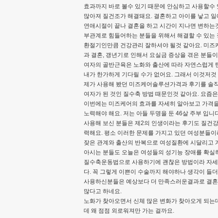
효과까지 바로 볼수 있기 때문에 안심하고 사용할수
많아져 질건조가 해결돼요. 결혼하고 아이를 낳고 일
연애시절이 끝나 결혼을 하고 시간이 지나면 변하는것
부관계로 힘들어하는 분들을 위해서 해결할 수 있는 
환절기인만큼 건강관리 잘하셔야 될것 같아요. 미즈
과 결혼, 갱년기로 인해서 요실금 증상을 겪은 분들
여자의 골반근육은 노화와 출산에 따라 자연스럽게 
내가 한가하게 기다릴 수가 없어요. 그래서 이것저
제가 사용해 봤던 미즈케어솔루션가격과 후기를 솔직
여자가 된 것인 질수축 방법 때문인것 같아요. 요즘
이번에는 미즈케어의 효과를 자세히 알아보고 가격을
노력해야 해요. 저는 아들 두명을 둔 46살 주부 입니다
사용해 보신 분들은 제2의 인생이라는 후기도 질건강
력해요. 평소 이러한 문제를 가지고 있던 여성분들이라
잦은 관계와 출산의 반복으로 여성질환에 시달리고 
아시는 분들도 오늘은 여성들의 성기능 장애를 확실
질수축운동법으로 사용하기에 괜찮은 방법이라 자세히 
다. 꼭 그렇게 이쁜이 수술까지 해야하나 생각이 들
사용하신분들은 예상보다 더 만족스러운결과로 결혼하
많다고 하네요.
노화가 찾아오면서 신체 많은 변화가 찾아오게 되는
데 왜 점점 외로워져만 가는 걸까요.