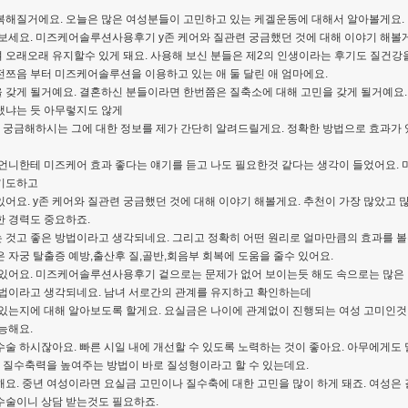
복해질거에요. 오늘은 많은 여성분들이 고민하고 있는 케겔운동에 대해서 알아볼게요
보세요. 미즈케어솔루션사용후기 y존 케어와 질관련 궁금했던 것에 대해 이야기 해볼
오래오래 유지할수 있게 돼요. 사용해 보신 분들은 제2의 인생이라는 후기도 질건강을
쯔음 부터 미즈케어솔루션을 이용하고 있는 애 둘 달린 애 엄마에요.
 갖게 될거예요. 결혼하신 분들이라면 한번쯤은 질축소에 대해 고민을 갖게 될거예요.
랬냐는 듯 아무렇지도 않게
. 궁금해하시는 그에 대한 정보를 제가 간단히 알려드릴게요. 정확한 방법으로 효과가 
한언니한테 미즈케어 효과 좋다는 얘기를 듣고 나도 필요한것 같다는 생각이 들었어요
이기도하고
어요. y존 케어와 질관련 궁금했던 것에 대해 이야기 해볼게요. 추천이 가장 많았
한 경력도 중요하죠.
 것고 좋은 방법이라고 생각되네요. 그리고 정확히 어떤 원리로 얼마만큼의 효과를 볼
 자궁 탈출증 예방,출산후 질,골반,회음부 회복에 도움을 줄수 있어요.
 있어요. 미즈케어솔루션사용후기 겉으로는 문제가 없어 보이는듯 해도 속으로는 많은 
방법이라고 생각되네요. 남녀 서로간의 관계를 유지하고 확인하는데
있는지에 대해 알아보도록 할게요. 요실금은 나이에 관계없이 진행되는 여성 고미인것
능해요.
수술 하시잖아요. 빠른 시일 내에 개선할 수 있도록 노력하는 것이 좋아요. 아무에게
질수축력을 높여주는 방법이 바로 질성형이라고 할 수 있는데요.
요. 중년 여성이라면 요실금 고민이나 질수축에 대한 고민을 많이 하게 돼죠. 여성은
수술이니 상담 받는것도 필요하죠.